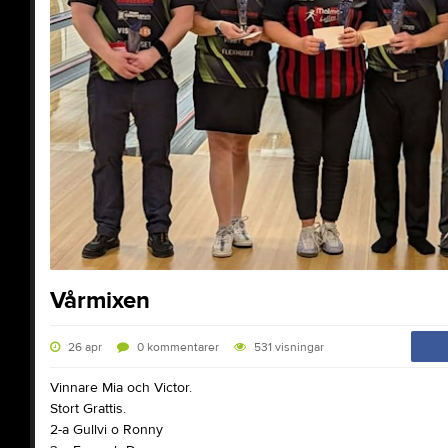
Vårmixen
26 apr
0
kommentarer
531
visningar
Vinnare Mia och Victor.
Stort Grattis.
2-a Gullvi o Ronny