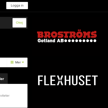
Logga in
Okej
Mer
Medlemsinfo
er
Styrdokument
viteter