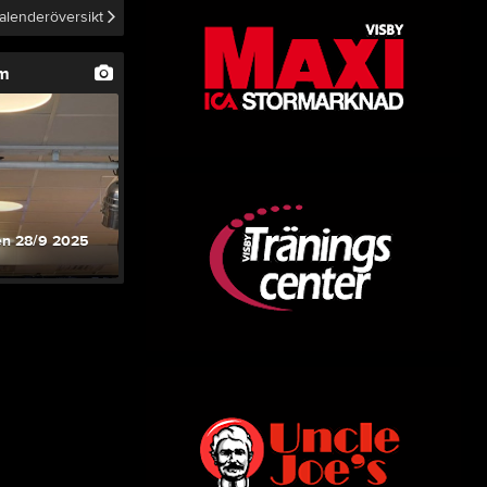
alenderöversikt
um
en 28/9 2025