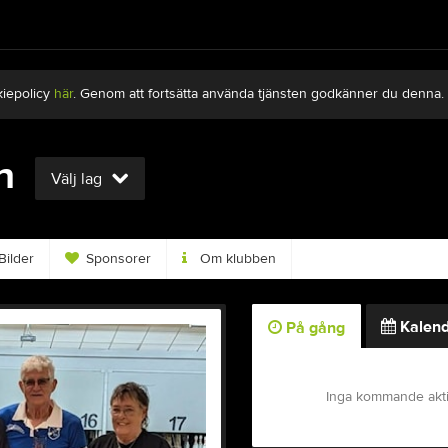
kiepolicy
här
. Genom att fortsätta använda tjänsten godkänner du denna.
n
Välj lag
Bilder
Sponsorer
Om klubben
Kalend
På gång
Inga kommande akti