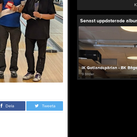
K
Senast uppdaterade alb
IK Gotlandspärlan - BK Båg
9 bilder
Dela
Tweeta