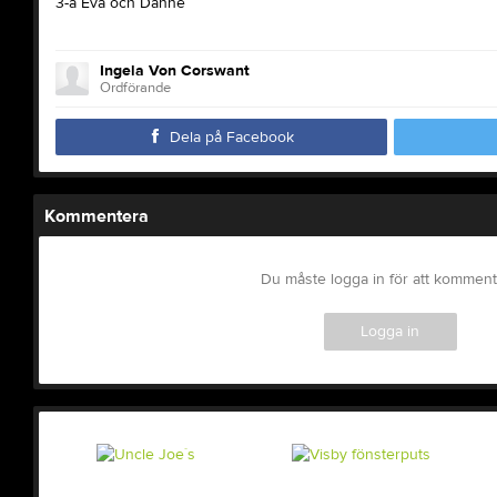
3-a Eva och Danne
Ingela Von Corswant
Ordförande
Dela på Facebook
Kommentera
Du måste logga in för att kommen
Logga in