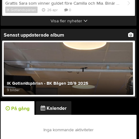
Grattis Sara som vinner guldet före Camilla och Mia. Binär grymma alla tre. Idag var Sara bäst
IK Gotlandspärlan
26 apr
0
Visa fler nyheter
Senast uppdaterade album
IK Gotlandspärlan - BK Bågen 28/9 2025
9 bilder
Kalender
På gång
Inga kommande aktiviteter