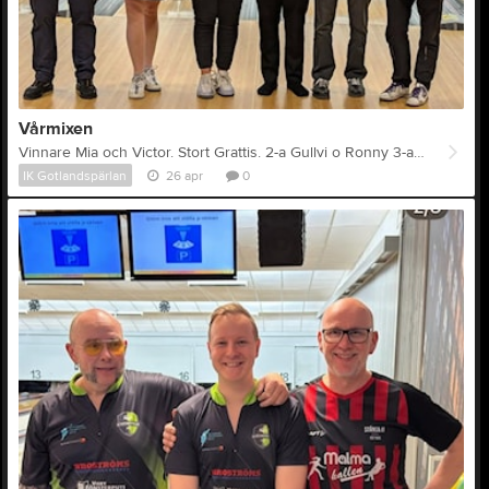
Vårmixen
Vinnare Mia och Victor. Stort Grattis. 2-a Gullvi o Ronny 3-a Eva och Danne
IK Gotlandspärlan
26 apr
0