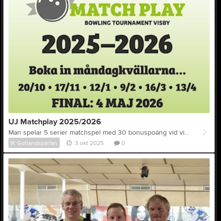
UJ Matchplay 2025/2026
Man spelar 5 serier matchspel med 30 bonuspoäng vid vinst och 15 vid oavgjort. Matcherna avgörs med dynamiskt handikapp som beräknas på snitt, 80% upp till 219, max 45. Deltävling 1 spelas på profilen 2022 USBC Senior Championship. Anmälan till Uncle Joe’s direkt i hallen eller på telefon 29 96 90. Max antal platser är 24. Startavgiften 300 kronor betalas kontant på plats. Final 4 maj 2026: Poängbarometern fungerar som kval till slutfinalen, dit 16 spelare går. Poängen fördelas på placeringarna 1–18 där vinnare av en deltävling får 30 poäng, tvåan 20, trean 17 osv enligt en fallande skala. Ju fler deltävlingar du spelar desto större chans att komma till finalen. Deltävlingar 2025–2026: 20/10, 17/11, 12/1, 9/2, 16/3, och 13/4. Anmälan är öppen till samtliga deltävlingar och detta skall göras till Uncle Joe´s bowlinghall. –––– Uncle Joe’s & IK Gotlandspärlan
IK Gotlandspärlan
3 okt 2025
0