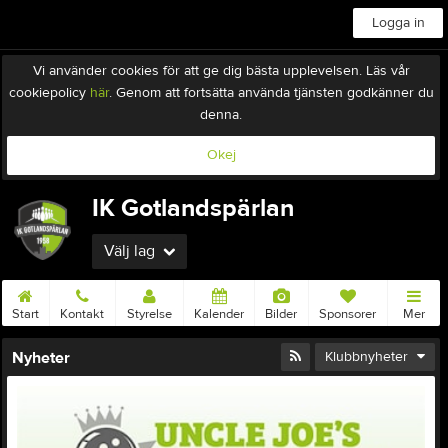
Logga in
Vi använder cookies för att ge dig bästa upplevelsen. Läs vår
cookiepolicy
här
. Genom att fortsätta använda tjänsten godkänner du
denna.
Okej
IK Gotlandspärlan
Välj lag
Start
Kontakt
Styrelse
Kalender
Bilder
Sponsorer
Mer
Nyheter
Klubbnyheter