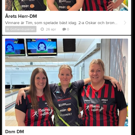
Årets Herr-DM
Vinnare är Tim, som spelade bäst idag. 2-a Oskar och bronset gick till Danne. Grattis till er alla.
IK Gotlandspärlan
26 apr
0
Dam DM