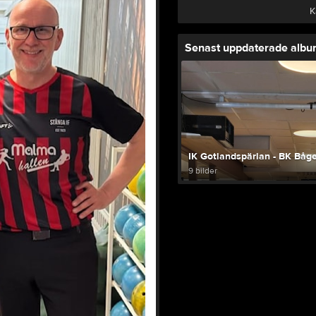
K
Senast uppdaterade alb
IK Gotlandspärlan - BK Båg
9 bilder