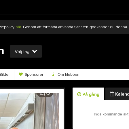
kiepolicy
här
. Genom att fortsätta använda tjänsten godkänner du denna.
n
Välj lag
Bilder
Sponsorer
Om klubben
Kalend
På gång
Inga kommande akti