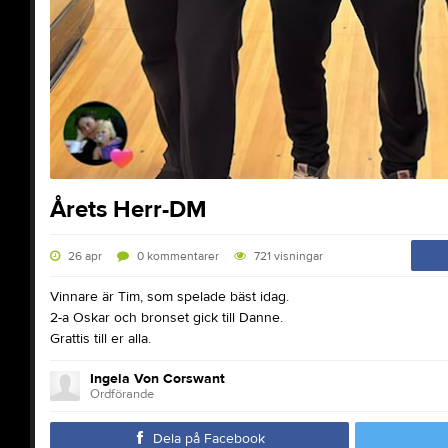
Årets Herr-DM
26 apr
0
kommentarer
721
visningar
Vinnare är Tim, som spelade bäst idag.
2-a Oskar och bronset gick till Danne.
Grattis till er alla.
Ingela Von Corswant
Ordförande
Dela på Facebook