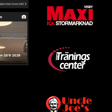
alenderöversikt
um
en 28/9 2025