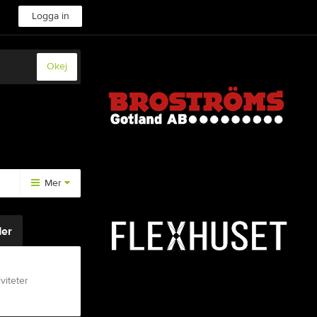
Logga in
Okej
Mer
Medlemsinfo
er
Styrdokument
viteter