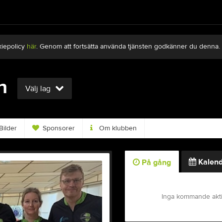
kiepolicy
här
. Genom att fortsätta använda tjänsten godkänner du denna.
n
Välj lag
Bilder
Sponsorer
Om klubben
Kalend
På gång
Inga kommande akti