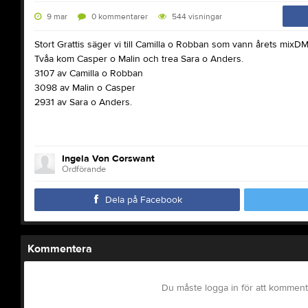
9 mar
0
kommentarer
544
visningar
Stort Grattis säger vi till Camilla o Robban som vann årets mixDM, f
Tvåa kom Casper o Malin och trea Sara o Anders.
3107 av Camilla o Robban
3098 av Malin o Casper
2931 av Sara o Anders.
Ingela Von Corswant
Ordförande
Dela på Facebook
Kommentera
Du måste logga in för att kommen