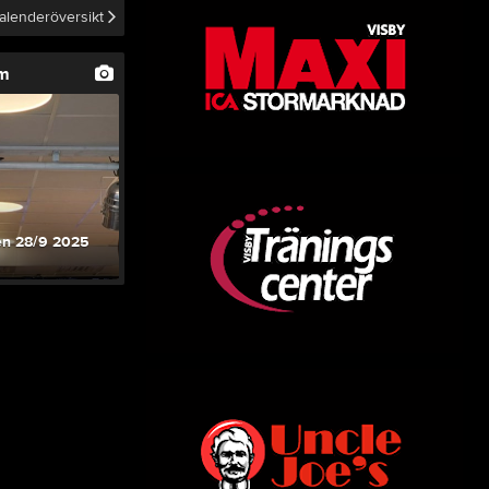
alenderöversikt
um
en 28/9 2025