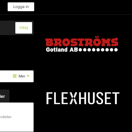
Logga in
Okej
Mer
Medlemsinfo
er
Styrdokument
viteter