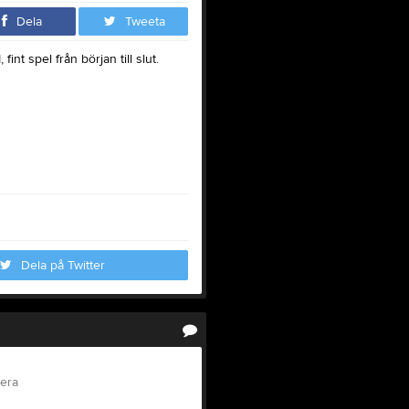
Dela
Tweeta
int spel från början till slut.
Dela på Twitter
tera