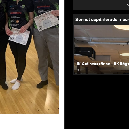
K
Senast uppdaterade alb
IK Gotlandspärlan - BK Båg
9 bilder