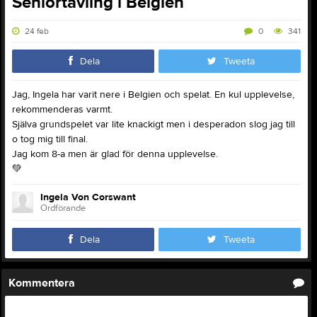
Seniortävling i Belgien
24 feb
0
341
Dela
Tweeta
Jag, Ingela har varit nere i Belgien och spelat. En kul upplevelse,
rekommenderas varmt.
Själva grundspelet var lite knackigt men i desperadon slog jag till
o tog mig till final.
Jag kom 8-a men är glad för denna upplevelse.
💚
Ingela Von Corswant
Ordförande
Dela
Tweeta
Kommentera