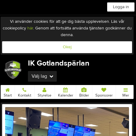
Logga in
Vi använder cookies för att ge dig bästa upplevelsen. Läs vår
cookiepolicy
här
. Genom att fortsätta använda tjänsten godkänner du
denna.
Okej
IK Gotlandspärlan
Välj lag
Start
Kontakt
Styrelse
Kalender
Bilder
Sponsorer
Mer