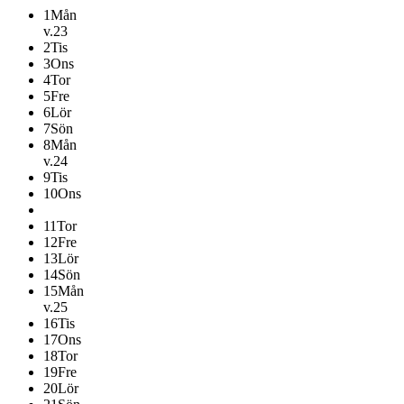
1
Mån
v.23
2
Tis
3
Ons
4
Tor
5
Fre
6
Lör
7
Sön
8
Mån
v.24
9
Tis
10
Ons
11
Tor
12
Fre
13
Lör
14
Sön
15
Mån
v.25
16
Tis
17
Ons
18
Tor
19
Fre
20
Lör