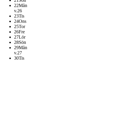
21
Sön
22
Mån
v.26
23
Tis
24
Ons
25
Tor
26
Fre
27
Lör
28
Sön
29
Mån
v.27
30
Tis